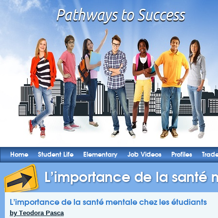
Home
Student Life
Elementary
Job Videos
Profiles
Trad
L’importance de la santé m
L’importance de la santé mentale chez les étudiants
by Teodora Pasca