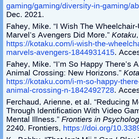
gaming/gaming/diversity-in-gaming/ab
Dec. 2021.
Fahey, Mike. “I Wish The Wheelchair
Marvel’s Avengers Did More.”
Kotaku
https://kotaku.com/i-wish-the-wheelch
marvels-avengers-1844931415
. Acce
Fahey, Mike. “I’m So Happy There’s A
Animal Crossing: New Horizons.”
Kot
https://kotaku.com/i-m-so-happy-there
animal-crossing-n-1842492728
. Acce
Ferchaud, Arienne, et al. “Reducing M
Through Identification With Video Ga
Mental Illness.”
Frontiers in Psycholo
2240. Frontiers,
https://doi.org/10.33