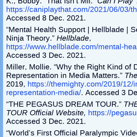
K., Bobby. “That Isn’t Mii.”
Can I Play 
https://caniplaythat.com/2021/06/03/tha
Accessed 8 Dec. 2021.
“Mental Health Support | Hellblade | S
Ninja Theory.”
Hellblade
,
https://www.hellblade.com/mental-hea
Accessed 3 Dec. 2021.
Miller, Mollie. “Why the Right Kind of D
Representation in Media Matters.”
The
2019,
https://themighty.com/2019/12/i
representation-media/
. Accessed 3 De
“THE PEGASUS DREAM TOUR.”
TH
TOUR Official Website,
https://pegas
Accessed 3 Dec. 2021.
“World’s First Official Paralympic Vi