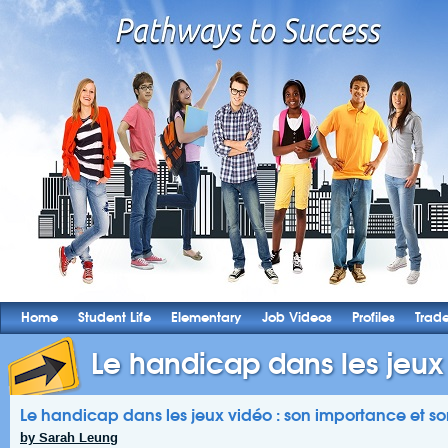
Home
Student Life
Elementary
Job Videos
Profiles
Trad
Le handicap dans les jeux 
Le handicap dans les jeux vidéo : son importance et so
by Sarah Leung