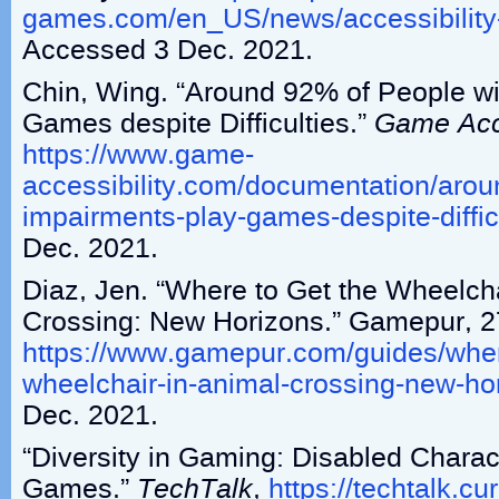
games.com/en_US/news/accessibility
Accessed 3 Dec. 2021.
Chin, Wing. “Around 92% of People wi
Games despite Difficulties.”
Game Acce
https://www.game-
accessibility.com/documentation/arou
impairments-play-games-despite-difficu
Dec. 2021.
Diaz, Jen. “Where to Get the Wheelcha
Crossing: New Horizons.” Gamepur, 2
https://www.gamepur.com/guides/wher
wheelchair-in-animal-crossing-new-ho
Dec. 2021.
“Diversity in Gaming: Disabled Charac
Games.”
TechTalk
,
https://techtalk.cu