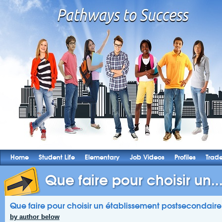
Home
Student Life
Elementary
Job Videos
Profiles
Trad
Que faire pour choisir un..
Que faire pour choisir un établissement postsecondaire
by author below