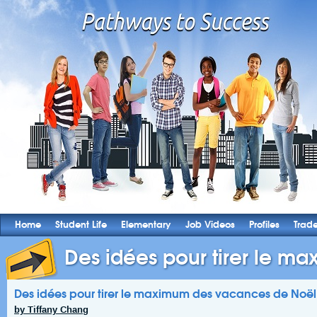
Home
Student Life
Elementary
Job Videos
Profiles
Trad
Des idées pour tirer le ma
Des idées pour tirer le maximum des vacances de Noël
by Tiffany Chang