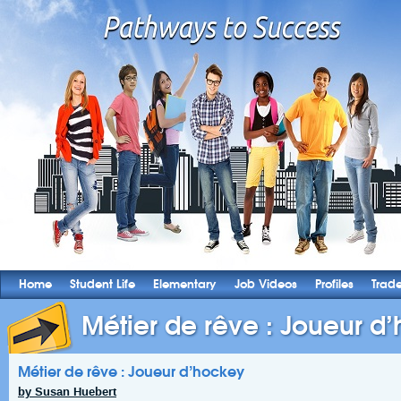
Home
Student Life
Elementary
Job Videos
Profiles
Trad
Métier de rêve : Joueur d
Métier de rêve : Joueur d’hockey
by Susan Huebert