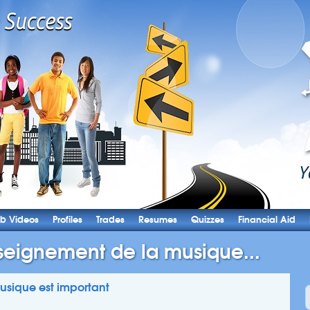
b Videos
Profiles
Trades
Resumes
Quizzes
Financial Aid
seignement de la musique...
usique est important