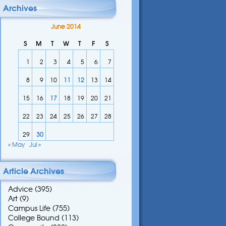
Archives
June 2014
S
M
T
W
T
F
S
1
2
3
4
5
6
7
8
9
10
11
12
13
14
15
16
17
18
19
20
21
22
23
24
25
26
27
28
29
30
« May
Jul »
Article Archives
Advice
(395)
Art
(9)
Campus Life
(755)
College Bound
(113)