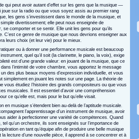
e qui peut avoir autant d’effet sur les gens que la musique —
i joue sur la radio ou que vous soyez assis au premier rang
que, les gens s’investissent dans le monde de la musique, et
 simple divertissement; elle peut nous enseignée de
e comporter et se sentir. Elle unit les gens pour qu’ils
e. C’est ce genre de musique que nous devrions enseigner aux
a leurs choix (et leur vie) pour le mieux.
 pratiquer ou à donner une performance musicale est beaucoup
n instrument, quel qu’il soit (la clarinette, le piano, la voix), exige
leté est d’une grande valeur: en jouant de la musique, que ce
u dans l’intimité de votre chambre, vous apportez le message
 un des plus beaux moyens d’expression individuelle, et vous
ut simplement en jouant les notes sur une page. La théorie de
e vous étudiez l’histoire des grands compositeurs ou que vous
es musicales. Il est essentiel d’avoir une compréhension
r ce qu’elle est, mais pour le but qu’elle visait.
on en musique s’étendent bien au-delà de l’aptitude musicale.
compagnent l’apprentissage d’un instrument de musique, avoir
us aider à perfectionner une variété de compétences. Quand
tel qu’un orchestre, ils sont enseignés sur l’importance de
oopération en tant qu’équipe afin de produire une belle musique
la lecture d’une nouvelle pièce, il apprend à se concentrer et à