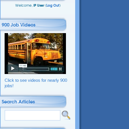
Welcome,
IP User
(
Log Out
)
900 Job Videos
Click to see videos for nearly 900
jobs!
Search Articles