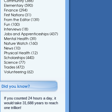
Community
(388)
Elementary
(590)
Finance
(294)
First Nations
(31)
From the Editor
(139)
Fun
(100)
Interviews
(18)
Jobs and Apprenticeships
(437)
Mental Health
(39)
Nature Watch
(160)
News
(10)
Physical Health
(12)
Scholarships
(440)
Science
(77)
Trades
(472)
Volunteering
(62)
Did you know?
If you counted 24 hours a day, it
would take 31,688 years to reach
one trillion!