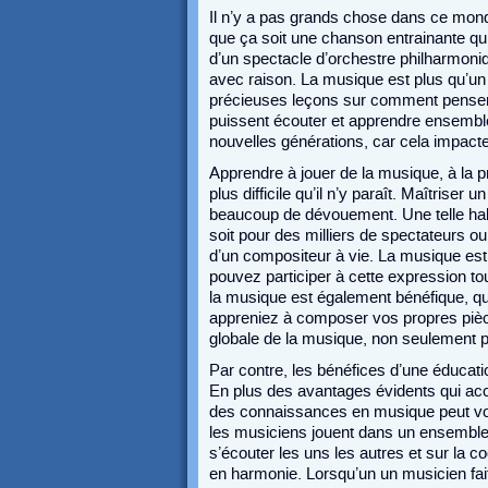
Il n’y a pas grands chose dans ce mond
que ça soit une chanson entrainante qu
d’un spectacle d’orchestre philharmoni
avec raison. La musique est plus qu’un
précieuses leçons sur comment penser, s
puissent écouter et apprendre ensembl
nouvelles générations, car cela impacter
Apprendre à jouer de la musique, à la
plus difficile qu’il n’y paraît. Maîtriser u
beaucoup de dévouement. Une telle habi
soit pour des milliers de spectateurs o
d’un compositeur à vie. La musique est
pouvez participer à cette expression to
la musique est également bénéfique, qu
appreniez à composer vos propres pièc
globale de la musique, non seulement pou
Par contre, les bénéfices d’une éducati
En plus des avantages évidents qui ac
des connaissances en musique peut vo
les musiciens jouent dans un ensemble, 
s’écouter les uns les autres et sur la c
en harmonie. Lorsqu’un un musicien fait 