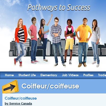
Home
Student Life
Elementary
Job Videos
Profiles
Trad
Coiffeur/coiffeuse
Coiffeur/coiffeuse
by Service Canada