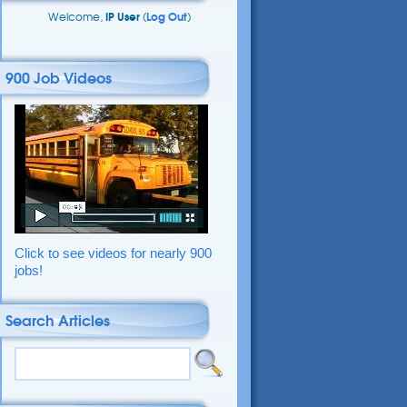
Welcome,
IP User
(
Log Out
)
900 Job Videos
Click to see videos for nearly 900
jobs!
Search Articles