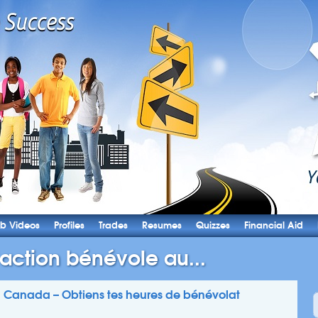
b Videos
Profiles
Trades
Resumes
Quizzes
Financial Aid
’action bénévole au...
u Canada – Obtiens tes heures de bénévolat