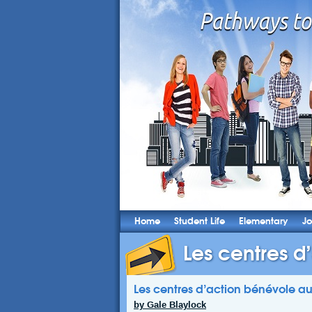
Home
Student Life
Elementary
Jo
Les centres d
Les centres d’action bénévole a
by Gale Blaylock