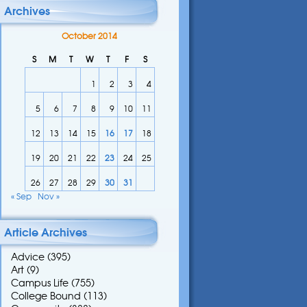
Archives
October 2014
S
M
T
W
T
F
S
1
2
3
4
5
6
7
8
9
10
11
12
13
14
15
16
17
18
19
20
21
22
23
24
25
26
27
28
29
30
31
« Sep
Nov »
Article Archives
Advice
(395)
Art
(9)
Campus Life
(755)
College Bound
(113)