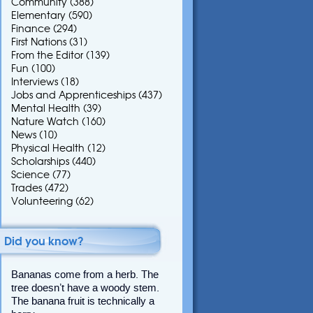
Community
(388)
Elementary
(590)
Finance
(294)
First Nations
(31)
From the Editor
(139)
Fun
(100)
Interviews
(18)
Jobs and Apprenticeships
(437)
Mental Health
(39)
Nature Watch
(160)
News
(10)
Physical Health
(12)
Scholarships
(440)
Science
(77)
Trades
(472)
Volunteering
(62)
Did you know?
Bananas come from a herb. The
tree doesn’t have a woody stem.
The banana fruit is technically a