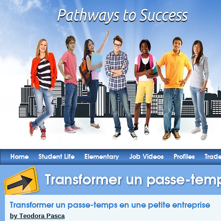
Home
Student Life
Elementary
Job Videos
Profiles
Trad
Transformer un passe-temp
Transformer un passe-temps en une petite entreprise
by Teodora Pasca