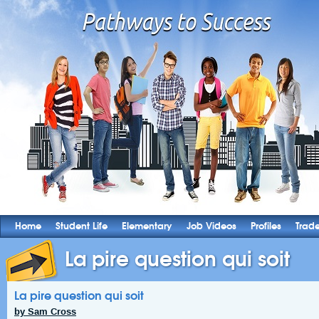
Home
Student Life
Elementary
Job Videos
Profiles
Trad
La pire question qui soit
La pire question qui soit
by Sam Cross