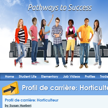
Home
Student Life
Elementary
Job Videos
Profiles
Trad
Profil de carrière: Horticul
Profil de carrière: Horticulteur
by Susan Huebert