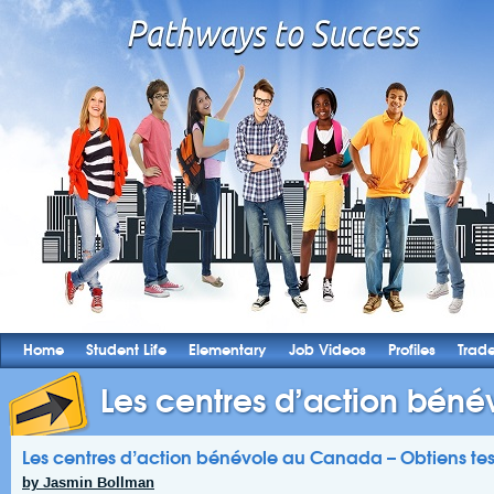
Home
Student Life
Elementary
Job Videos
Profiles
Trad
Les centres d’action bénév
Les centres d’action bénévole au Canada – Obtiens te
by Jasmin Bollman