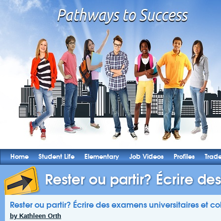
Home
Student Life
Elementary
Job Videos
Profiles
Trad
Rester ou partir? Écrire de
Rester ou partir? Écrire des examens universitaires et c
by Kathleen Orth