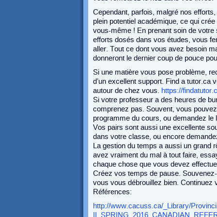
Cependant, parfois, malgré nos efforts
plein potentiel académique, ce qui crée 
vous-même ! En prenant soin de votre s
efforts dosés dans vos études, vous f
aller. Tout ce dont vous avez besoin m
donneront le dernier coup de pouce pour
Si une matière vous pose problème, rec
d’un excellent support. Find a tutor.ca
autour de chez vous.
https://findatutor.
Si votre professeur a des heures de bure
comprenez pas. Souvent, vous pouvez t
programme du cours, ou demandez le lu
Vos pairs sont aussi une excellente so
dans votre classe, ou encore demandez
La gestion du temps a aussi un grand 
avez vraiment du mal à tout faire, ess
chaque chose que vous devez effectue
Créez vos temps de pause. Souvenez-v
vous vous débrouillez bien. Continuez vo
Références:
http://www.cacuss.ca/_Library/Provin
II_SPRING_2016_CANADIAN_REF