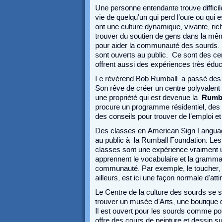
Une personne entendante trouve difficil
vie de quelqu’un qui perd l’ouïe ou qui
ont une culture dynamique, vivante, rich
trouver du soutien de gens dans la mêm
pour aider la communauté des sourds. L
sont ouverts au public. Ce sont des cen
offrent aussi des expériences très éduc
Le révérend Bob Rumball a passé des 
Son rêve de créer un centre polyvalent 
une propriété qui est devenue la
Rumba
procure un programme résidentiel, des s
des conseils pour trouver de l’emploi et
Des classes en American Sign Languag
au public à la Rumball Foundation. Les
classes sont une expérience vraiment un
apprennent le vocabulaire et la grammai
communauté. Par exemple, le toucher, 
ailleurs, est ici une façon normale d’atti
Le Centre de la culture des sourds se si
trouver un musée d’Arts, une boutique d
Il est ouvert pour les sourds comme pour
offre des cours de peinture et dessin sur