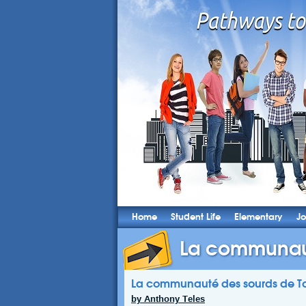
Home
Student Life
Elementary
Jo
La communaut
La communauté des sourds de T
by Anthony Teles