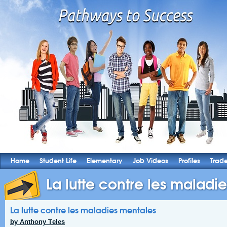
Home
Student Life
Elementary
Job Videos
Profiles
Trad
La lutte contre les maladi
La lutte contre les maladies mentales
by Anthony Teles