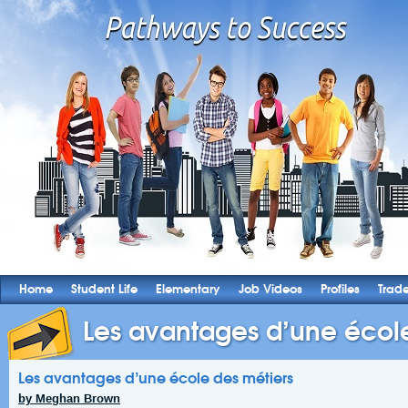
Home
Student Life
Elementary
Job Videos
Profiles
Trad
Les avantages d’une école
Les avantages d’une école des métiers
by Meghan Brown