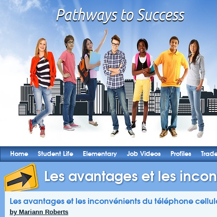
Home
Student Life
Elementary
Job Videos
Profiles
Trad
Les avantages et les incon
Les avantages et les inconvénients du téléphone cellula
by Mariann Roberts