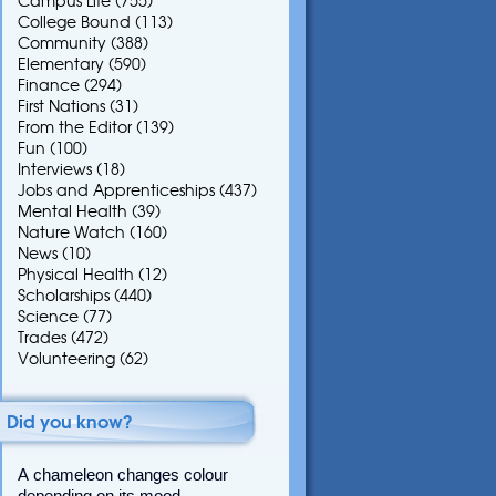
Campus Life
(755)
College Bound
(113)
Community
(388)
Elementary
(590)
Finance
(294)
First Nations
(31)
From the Editor
(139)
Fun
(100)
Interviews
(18)
Jobs and Apprenticeships
(437)
Mental Health
(39)
Nature Watch
(160)
News
(10)
Physical Health
(12)
Scholarships
(440)
Science
(77)
Trades
(472)
Volunteering
(62)
Did you know?
A chameleon changes colour