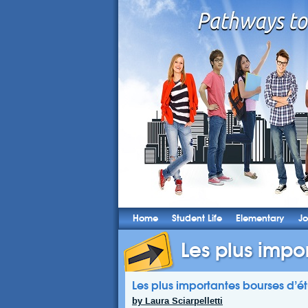
Home
Student Life
Elementary
Jo
Les plus impor
Les plus importantes bourses d’
by Laura Sciarpelletti