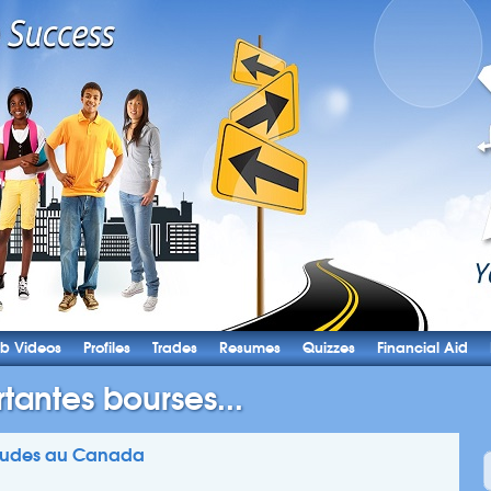
b Videos
Profiles
Trades
Resumes
Quizzes
Financial Aid
tantes bourses...
études au Canada