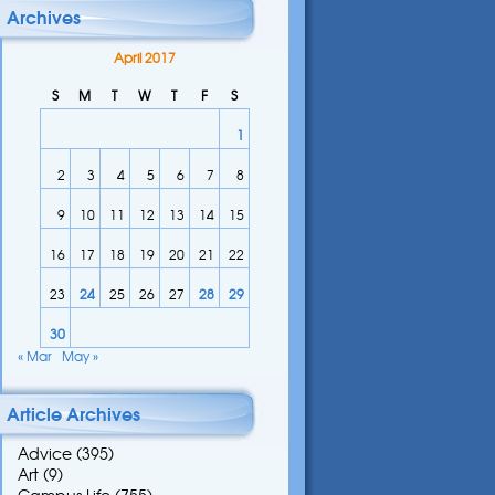
Archives
April 2017
S
M
T
W
T
F
S
1
2
3
4
5
6
7
8
9
10
11
12
13
14
15
16
17
18
19
20
21
22
23
24
25
26
27
28
29
30
« Mar
May »
Article Archives
Advice
(395)
Art
(9)