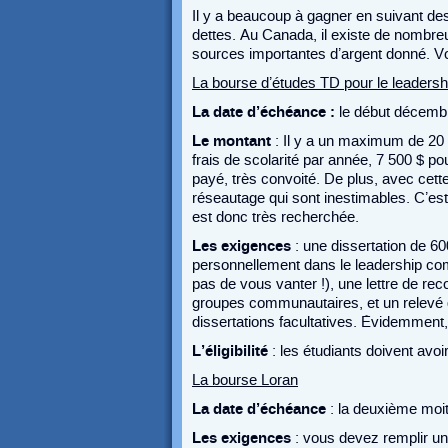
Il y a beaucoup à gagner en suivant de
dettes. Au Canada, il existe de nombreu
sources importantes d’argent donné. Voi
La bourse d’études TD pour le leaders
La date d’échéance :
le début décemb
Le montant
: Il y a un maximum de 20
frais de scolarité par année, 7 500 $ p
payé, très convoité. De plus, avec cett
réseautage qui sont inestimables. C’est 
est donc très recherchée.
Les exigences
: une dissertation de 
personnellement dans le leadership com
pas de vous vanter !), une lettre de re
groupes communautaires, et un relevé d
dissertations facultatives. Évidemment, 
L’éligibilité
: les étudiants doivent av
La bourse Loran
La date d’échéance
: la deuxième moit
Les exigences
: vous devez remplir un