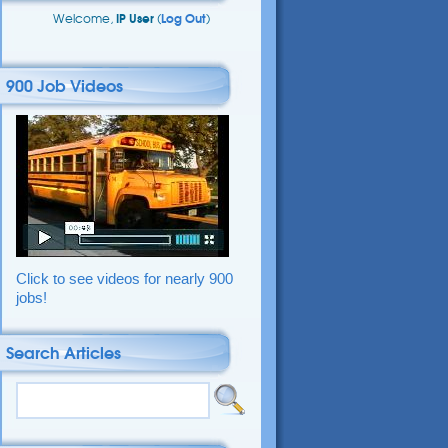
Welcome,
IP User
(
Log Out
)
900 Job Videos
Click to see videos for nearly 900
jobs!
Search Articles