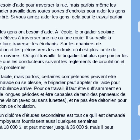
 besoin d’aide pour traverser la rue, mais parfois même les
adier travaille dans toutes sortes d’endroits pour aider les gens
ré. Si vous aimez aider les gens, cela peut le travail parfait
es gens ont besoin d’aide. À l’école, le brigadier scolaire
es élèves à traverser une rue ou une route. Il surveille la
 faire traverser les étudiants. Sur les chantiers de
ation et les piétons vers les endroits où il est plus facile de
vriers. Où qu’il travaille, le brigadier fait plus que pointer les
re que les conducteurs suivent les règlements de circulation et
res problèmes.
 facile, mais parfois, certaines compétences peuvent être
alade ou se blesse, le brigadier peut appeler de l’aide pour
mbulance arrive. Pour ce travail, il faut être suffisamment en
de longues périodes et être capables de tenir des panneaux de
nne vision (avec ou sans lunettes), et ne pas être daltonien pour
ion de circulation.
un diplôme d’études secondaires est tout ce qu’il est demandé
 employeurs fournissent aussi quelques semaines
 18 000 $, et peut monter jusqu’à 36 000 $, mais il peut