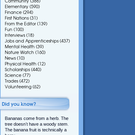
Community
(388)
Elementary
(590)
Finance
(294)
First Nations
(31)
From the Editor
(139)
Fun
(100)
Interviews
(18)
Jobs and Apprenticeships
(437)
Mental Health
(39)
Nature Watch
(160)
News
(10)
Physical Health
(12)
Scholarships
(440)
Science
(77)
Trades
(472)
Volunteering
(62)
Did you know?
Bananas come from a herb. The
tree doesn’t have a woody stem.
The banana fruit is technically a