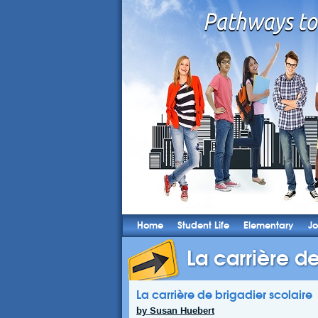
Home
Student Life
Elementary
Jo
La carrière de
La carrière de brigadier scolaire
by Susan Huebert