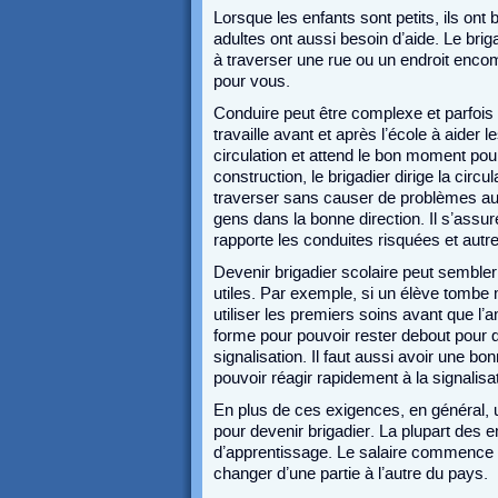
Lorsque les enfants sont petits, ils ont
adultes ont aussi besoin d’aide. Le brig
à traverser une rue ou un endroit encomb
pour vous.
Conduire peut être complexe et parfois l
travaille avant et après l’école à aider l
circulation et attend le bon moment pour
construction, le brigadier dirige la circul
traverser sans causer de problèmes aux ou
gens dans la bonne direction. Il s’assu
rapporte les conduites risquées et aut
Devenir brigadier scolaire peut sembler
utiles. Par exemple, si un élève tombe m
utiliser les premiers soins avant que l’a
forme pour pouvoir rester debout pour 
signalisation. Il faut aussi avoir une bo
pouvoir réagir rapidement à la signalisat
En plus de ces exigences, en général, 
pour devenir brigadier. La plupart des
d’apprentissage. Le salaire commence à
changer d’une partie à l’autre du pays.