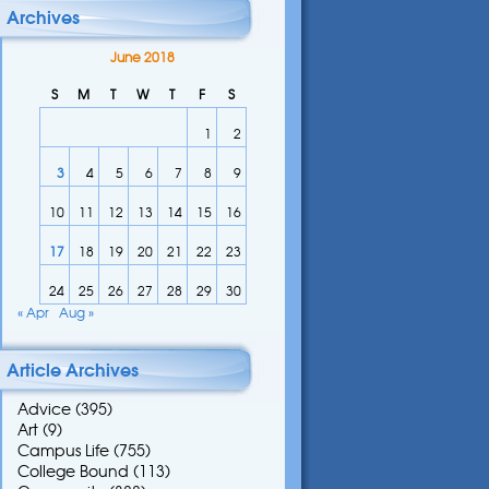
Archives
June 2018
S
M
T
W
T
F
S
1
2
3
4
5
6
7
8
9
10
11
12
13
14
15
16
17
18
19
20
21
22
23
24
25
26
27
28
29
30
« Apr
Aug »
Article Archives
Advice
(395)
Art
(9)
Campus Life
(755)
College Bound
(113)