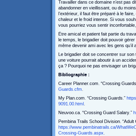
Travailler dans ce domaine n’est pas dif
abandonner en vieillissant, ou du moins
l’extérieur, il faut être préparé à le faire
chaleur et le froid intense. Si vous sou
vous pourriez vous sentir inconfortable
Être amical et patient fait partie du trava
le temps, le brigadier doit pouvoir gérer
même devenir ami avec les gens qu’il aid
Le brigadier doit se concentrer sur son
une voiture pourrait aboutir à un accid
ça ? Pourquoi ne pas envisager un briga
Bibliographie :
Career Planner.com. “Crossing Guards
Guards.cfm
.
My Plan.com. “Crossing Guards.”
http
9091.00.html
.
Neuvoo.ca. “Crossing Guard Salary.”
h
Pembina Trails School Division. “Adult
https://www.pembinatrails.ca/WhatWeO
Crossing-Guards.aspx
.