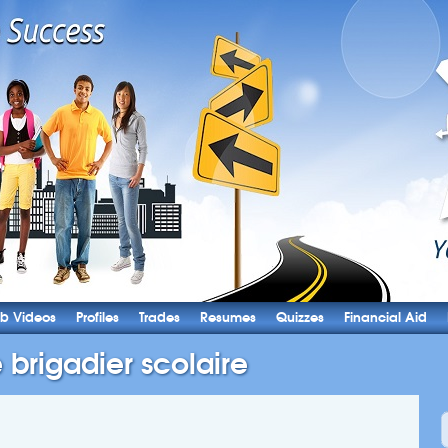
b Videos
Profiles
Trades
Resumes
Quizzes
Financial Aid
 brigadier scolaire