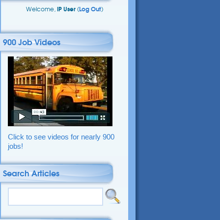
Welcome,
IP User
(
Log Out
)
900 Job Videos
Click to see videos for nearly 900
jobs!
Search Articles