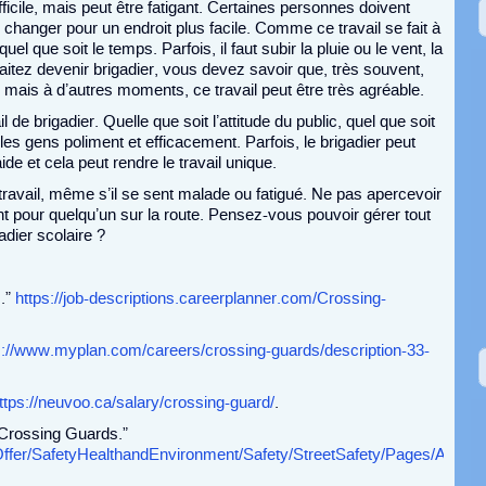
ficile, mais peut être fatigant. Certaines personnes doivent
 changer pour un endroit plus facile. Comme ce travail se fait à
, quel que soit le temps. Parfois, il faut subir la pluie ou le vent, la
haitez devenir brigadier, vous devez savoir que, très souvent,
, mais à d’autres moments, ce travail peut être très agréable.
il de brigadier. Quelle que soit l’attitude du public, quel que soit
 les gens poliment et efficacement. Parfois, le brigadier peut
e et cela peut rendre le travail unique.
 travail, même s’il se sent malade ou fatigué. Ne pas apercevoir
ent pour quelqu’un sur la route. Pensez-vous pouvoir gérer tout
dier scolaire ?
.”
https://job-descriptions.careerplanner.com/Crossing-
s://www.myplan.com/careers/crossing-guards/description-33-
ttps://neuvoo.ca/salary/crossing-guard/
.
 Crossing Guards.”
ffer/SafetyHealthandEnvironment/Safety/StreetSafety/Pages/Adult-