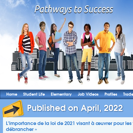
Home
Student Life
Elementary
Job Videos
Profiles
Trad
Published on April, 2022
L’importance de la loi de 2021 visant à œuvrer pour les tr
débrancher »