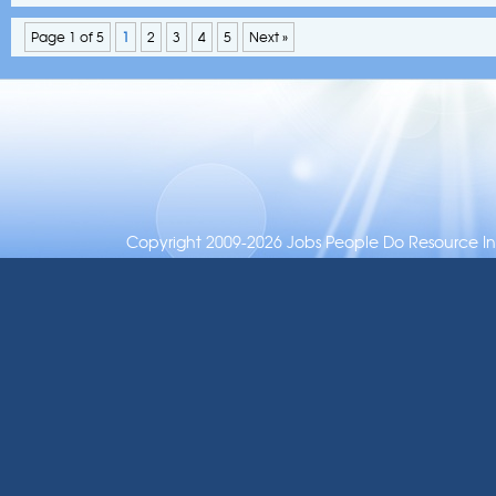
Page 1 of 5
1
2
3
4
5
Next »
Copyright 2009-2026 Jobs People Do Resource Inc.