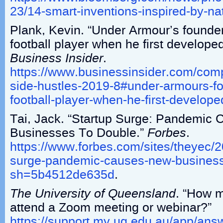
23/14-smart-inventions-inspired-by-na
Plank, Kevin. “Under Armour’s founde
football player when he first develop
Business Insider
.
https://www.businessinsider.com/comp
side-hustles-2019-8#under-armours-fo
football-player-when-he-first-develop
Tai, Jack. “Startup Surge: Pandemic
Businesses To Double.”
Forbes
.
https://www.forbes.com/sites/theyec/2
surge-pandemic-causes-new-business
sh=5b4512de635d
.
The University of Queensland
. “How 
attend a Zoom meeting or webinar?”
https://support.my.uq.edu.au/app/answ