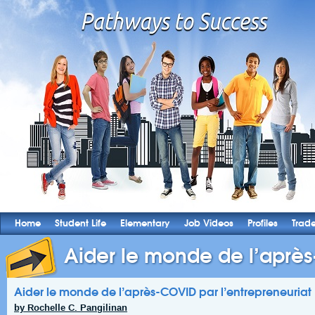
Home
Student Life
Elementary
Job Videos
Profiles
Trad
Aider le monde de l’après
Aider le monde de l’après-COVID par l’entrepreneuriat
by Rochelle C. Pangilinan