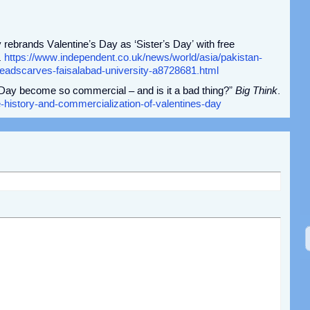
rebrands Valentine’s Day as ‘Sister’s Day’ with free
.
https://www.independent.co.uk/news/world/asia/pakistan-
-headscarves-faisalabad-university-a8728681.html
 Day become so commercial – and is it a bad thing?”
Big Think
.
e-history-and-commercialization-of-valentines-day