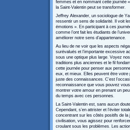
femmes et en nommant cette journée « 
la Saint-Valentin peut se transformer.
Jeffrey Alexander, un sociologue de Yal
ressentir un sens de solidarité. Il voi
émotions ». En participant à ces journé
comme l’ont fait les étudiants de l’unive
améliorer notre sens d’appartenance.
Au lieu de ne voir que les aspects nég
surévalués et l’importante excessive a
sous une optique plus large. Voyez no
traditions plus anciennes et le fil fonda
cette journée pour penser aux personne
eux, et mieux. Elles peuvent être votre
juste des connaissances. C’est l’occasi
reconnaissance que vous pouvez vous
montrer votre amour en prenant un peu 
du temps avec ces personnes.
La Saint-Valentin est, sans aucun doute,
Cependant, s’en attrister et l’éviter to
concentrant sur les côtés positifs de la j
civilisation, vous agissez pour renforc
croulant sous les problèmes. Les actions