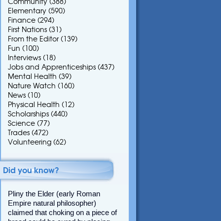
Community
(388)
Elementary
(590)
Finance
(294)
First Nations
(31)
From the Editor
(139)
Fun
(100)
Interviews
(18)
Jobs and Apprenticeships
(437)
Mental Health
(39)
Nature Watch
(160)
News
(10)
Physical Health
(12)
Scholarships
(440)
Science
(77)
Trades
(472)
Volunteering
(62)
Did you know?
Pliny the Elder (early Roman
Empire natural philosopher)
claimed that choking on a piece of