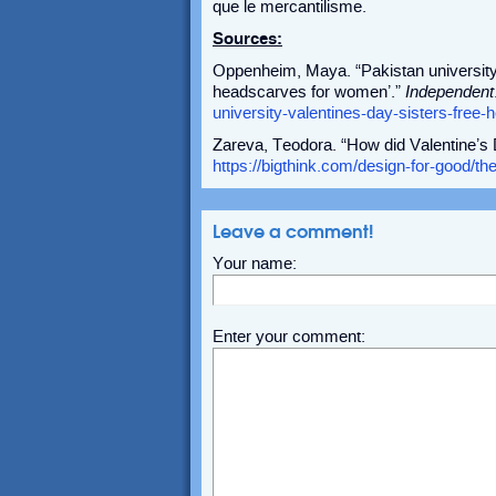
que le mercantilisme.
Sources:
Oppenheim, Maya. “Pakistan university 
headscarves for women’.”
Independent
university-valentines-day-sisters-free
Zareva, Teodora. “How did Valentine’s
https://bigthink.com/design-for-good/th
Leave a comment!
Your name:
Enter your comment: