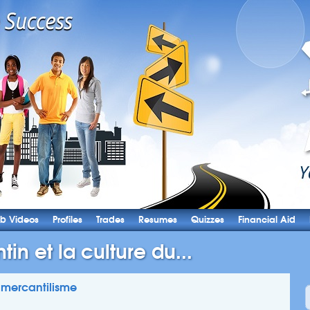
b Videos
Profiles
Trades
Resumes
Quizzes
Financial Aid
tin et la culture du...
u mercantilisme