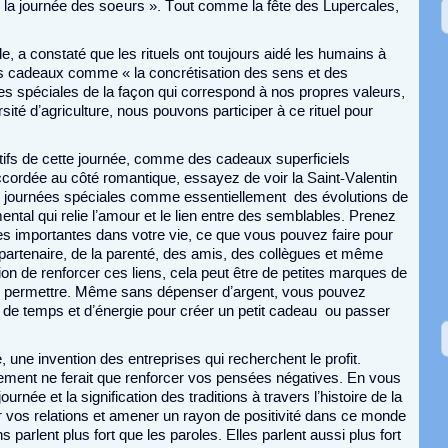
la journée des sœurs ». Tout comme la fête des Lupercales,
e, a constaté que les rituels ont toujours aidé les humains à
t les cadeaux comme « la concrétisation des sens et des
es spéciales de la façon qui correspond à nos propres valeurs,
rsité d’agriculture, nous pouvons participer à ce rituel pour
atifs de cette journée, comme des cadeaux superficiels
ccordée au côté romantique, essayez de voir la Saint-Valentin
s journées spéciales comme essentiellement des évolutions de
mental qui relie l’amour et le lien entre des semblables. Prenez
s importantes dans votre vie, ce que vous pouvez faire pour
 partenaire, de la parenté, des amis, des collègues et même
on de renforcer ces liens, cela peut être de petites marques de
 permettre. Même sans dépenser d’argent, vous pouvez
de temps et d’énergie pour créer un petit cadeau ou passer
 une invention des entreprises qui recherchent le profit.
talement ne ferait que renforcer vos pensées négatives. En vous
ournée et la signification des traditions à travers l’histoire de la
er vos relations et amener un rayon de positivité dans ce monde
 parlent plus fort que les paroles. Elles parlent aussi plus fort