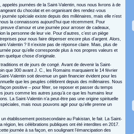
r, appelés journées de la Saint-Valentin, nous nous livrons à de
 mangeant du chocolat et en organisant des rendez-vous
 journée spéciale existe depuis des millénaires, mais elle n’est
 nous la connaissons aujourd’hui que récemment. Pour
e preuve d’amour et une journée pour arroser de cadeaux,
ion la personne de leur vie. Pour d’autres, c’est un piège
treprises pour nous faire dépenser encore plus d’argent. Alors,
int-Valentin ? Il n’existe pas de réponse claire. Mais, plus de
urnée pour qu’elle corresponde plus à nos propres valeurs et
en quelque chose d’originale.
traditions et de jours de congé. Avant de devenir la Saint-
oin que 300 avant J. C., les Romains marquaient le 14 février
Saint-Valentin soit devenue un gain financier évident pour les
 annuelle que les peuples célèbrent depuis des millénaires. Nous
façon positive – pour fêter, se reposer et passer du temps
des jours comme les autres jusqu’à ce que les humains leur
s. La Saint-Valentin n’a peut-être pas une origine spirituelle
spéciales, mais nous pouvons agir pour qu’elle prenne un
, un établissement postsecondaire au Pakistan, le fait. La Saint-
 région, les célébrations publiques ont été interdites en 2017.
r cette journée à sa façon, en soulignant l’émancipation des