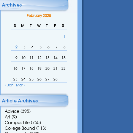
Archives
February 2025
S
M
T
W
T
F
S
1
2
3
4
5
6
7
8
9
10
11
12
13
14
15
16
17
18
19
20
21
22
23
24
25
26
27
28
« Jan
Mar »
Article Archives
Advice
(395)
Art
(9)
Campus Life
(755)
College Bound
(113)