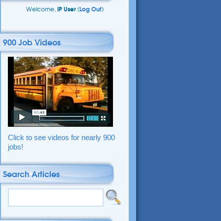
Welcome,
IP User
(
Log Out
)
900 Job Videos
Click to see videos for nearly 900
jobs!
Search Articles