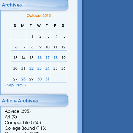
Archives
October 2013
S
M
T
W
T
F
S
1
2
3
4
5
6
7
8
9
10
11
12
13
14
15
16
17
18
19
20
21
22
23
24
25
26
27
28
29
30
31
« Sep
Nov »
Article Archives
Advice
(395)
Art
(9)
Campus Life
(755)
College Bound
(113)