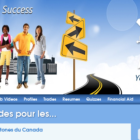
b Videos
Profiles
Trades
Resumes
Quizzes
Financial Aid
es pour les...
chtones du Canada