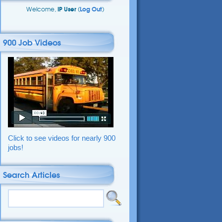
Welcome,
IP User
(
Log Out
)
900 Job Videos
Click to see videos for nearly 900
jobs!
Search Articles