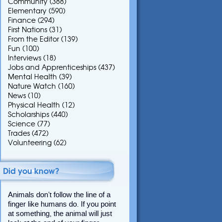
Community
(388)
Elementary
(590)
Finance
(294)
First Nations
(31)
From the Editor
(139)
Fun
(100)
Interviews
(18)
Jobs and Apprenticeships
(437)
Mental Health
(39)
Nature Watch
(160)
News
(10)
Physical Health
(12)
Scholarships
(440)
Science
(77)
Trades
(472)
Volunteering
(62)
Did you know?
Animals don’t follow the line of a
finger like humans do. If you point
at something, the animal will just