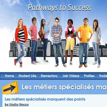
Home
Student Life
Elementary
Job Videos
Profiles
Trad
Les métiers spécialisés ma
Les métiers spécialisés marquent des points
by Giulio Rocco