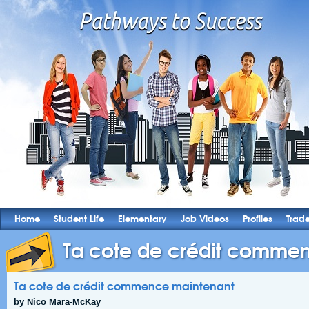
Home
Student Life
Elementary
Job Videos
Profiles
Trad
Ta cote de crédit comme
Ta cote de crédit commence maintenant
by Nico Mara-McKay