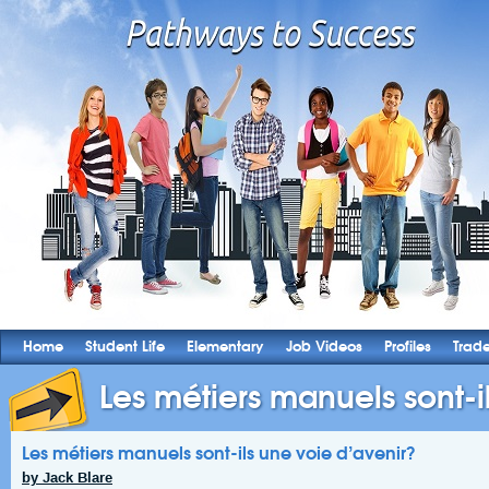
Home
Student Life
Elementary
Job Videos
Profiles
Trad
Les métiers manuels sont-il
Les métiers manuels sont-ils une voie d’avenir?
by Jack Blare