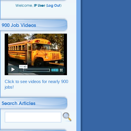
Welcome,
IP User
(
Log Out
)
900 Job Videos
Click to see videos for nearly 900
jobs!
Search Articles