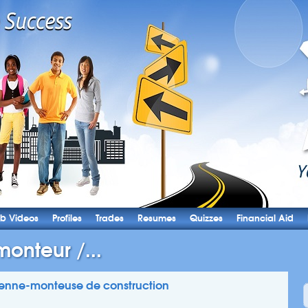
b Videos
Profiles
Trades
Resumes
Quizzes
Financial Aid
onteur /...
enne-monteuse de construction