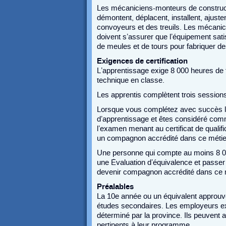
Les mécaniciens-monteurs de constructio
démontent, déplacent, installent, ajuste
convoyeurs et des treuils. Les mécanicie
doivent s’assurer que l’équipement satis
de meules et de tours pour fabriquer d
Exigences de certification
L’apprentissage exige 8 000 heures de f
technique en classe.
Les apprentis complètent trois session
Lorsque vous complétez avec succès le
d’apprentissage et êtes considéré com
l’examen menant au certificat de qualif
un compagnon accrédité dans ce métie
Une personne qui compte au moins 8 00
une Évaluation d’équivalence et passer l
devenir compagnon accrédité dans ce 
Préalables
La 10e année ou un équivalent approuvé
études secondaires. Les employeurs ex
déterminé par la province. Ils peuvent a
pertinents à leur programme.