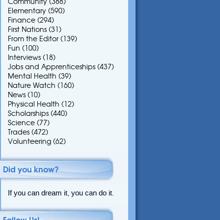
Community
(388)
Elementary
(590)
Finance
(294)
First Nations
(31)
From the Editor
(139)
Fun
(100)
Interviews
(18)
Jobs and Apprenticeships
(437)
Mental Health
(39)
Nature Watch
(160)
News
(10)
Physical Health
(12)
Scholarships
(440)
Science
(77)
Trades
(472)
Volunteering
(62)
Did you know?
If you can dream it, you can do it.