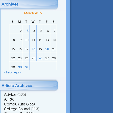
Archives
March 2015
S
M
T
W
T
F
S
1
2
3
4
5
6
7
8
9
10
11
12
13
14
15
16
17
18
19
20
21
22
23
24
25
26
27
28
29
30
31
« Feb
Apr »
Article Archives
Advice
(395)
Art
(9)
Campus Life
(755)
College Bound
(113)