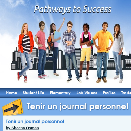
Home
Student Life
Elementary
Job Videos
Profiles
Trad
Tenir un journal personnel
Tenir un journal personnel
by Sheena Osman