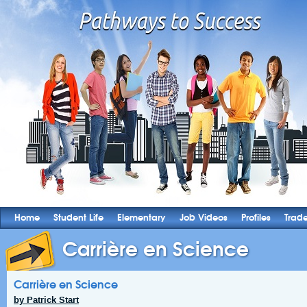
Home
Student Life
Elementary
Job Videos
Profiles
Trad
Carrière en Science
Carrière en Science
by Patrick Start