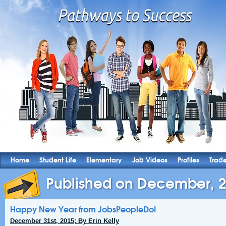
Home
Student Life
Elementary
Job Videos
Profiles
Trad
Published on December, 
Happy New Year from JobsPeopleDo!
December 31st, 2015; By Erin Kelly