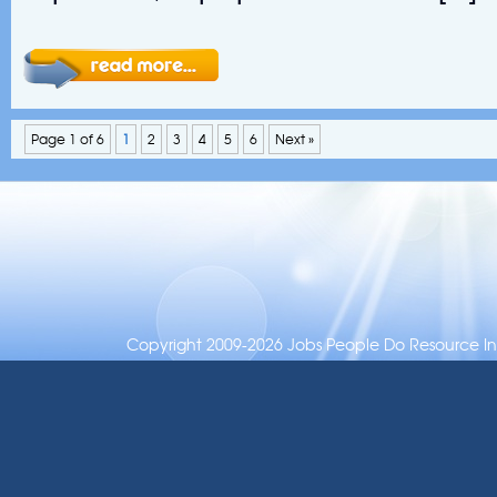
Page 1 of 6
1
2
3
4
5
6
Next »
Copyright 2009-2026 Jobs People Do Resource Inc.