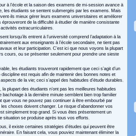
our à l’école et la saison des examens de mi-session avance à
vée, les étudiants se sentent submergés par les examens. Mais
nt-ils mieux gérer leurs examens universitaires et améliorer
s éprouveront de la difficulté à étudier de manière consistante
activités extracurriculaires.
ent lorsqu’ils entrent à l’université comprend l’adaptation à la
trairement aux enseignants à l’école secondaire, ne tient pas
avaux et leur participation. C’est ici que nous voyons la plupart
s cours, ou se présenter seulement pour prendre une sieste
oyable, les étudiants trouveront rapidement que ceci s’agit d’un
o discipline est requis afin de maintenir des bonnes notes et
s aspects de la vie; ceci s’appel des habitudes d’étude durables.
re, la plupart des étudiants n’ont pas les meilleures habitudes
e bachotage à la dernière minute semblent bien trop familier
hant que vous ne pouvez pas continuer à être embourbé par
ss, les choses doivent changer. Le risque d’abandonner vos
est simplement trop grand. Si vous êtes présentement un
e situation se produise après tous vos efforts.
s, il existe certaines stratégies d’études qui peuvent être
tinéraire. En faisant cela, vous pouviez maintenant éliminer la