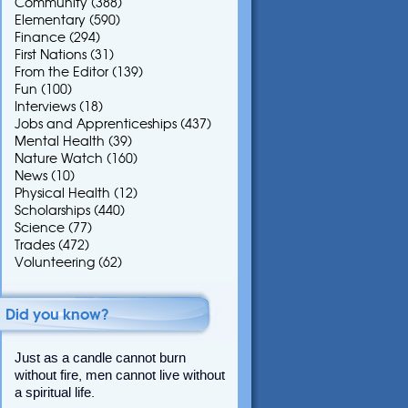
Community
(388)
Elementary
(590)
Finance
(294)
First Nations
(31)
From the Editor
(139)
Fun
(100)
Interviews
(18)
Jobs and Apprenticeships
(437)
Mental Health
(39)
Nature Watch
(160)
News
(10)
Physical Health
(12)
Scholarships
(440)
Science
(77)
Trades
(472)
Volunteering
(62)
Did you know?
Just as a candle cannot burn
without fire, men cannot live without
a spiritual life.