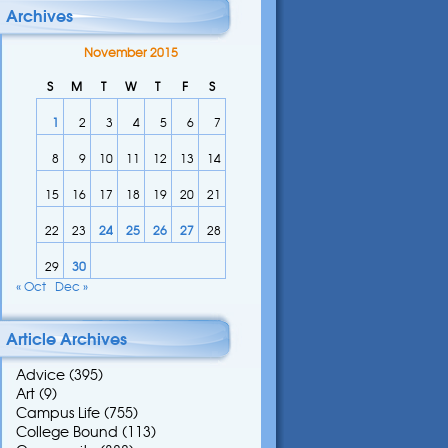
Archives
November 2015
S
M
T
W
T
F
S
1
2
3
4
5
6
7
8
9
10
11
12
13
14
15
16
17
18
19
20
21
22
23
24
25
26
27
28
29
30
« Oct
Dec »
Article Archives
Advice
(395)
Art
(9)
Campus Life
(755)
College Bound
(113)