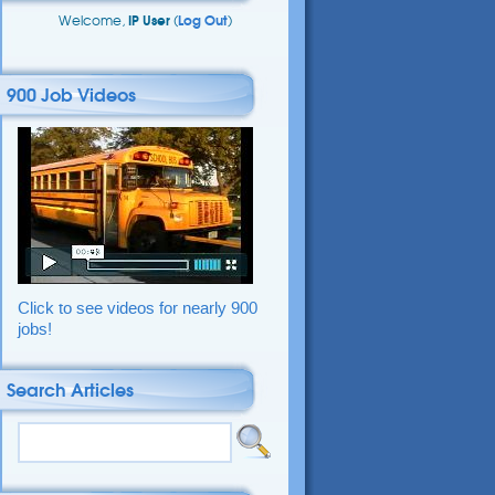
Welcome,
IP User
(
Log Out
)
900 Job Videos
Click to see videos for nearly 900
jobs!
Search Articles