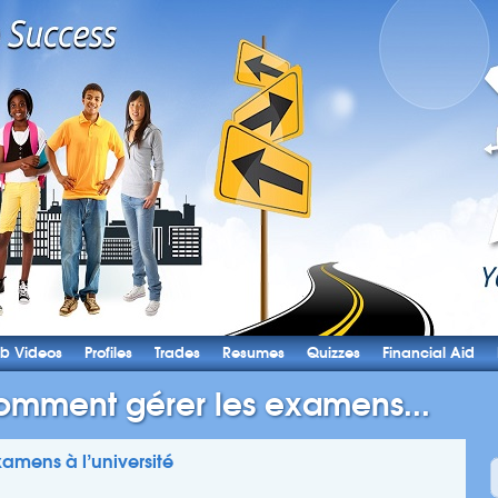
b Videos
Profiles
Trades
Resumes
Quizzes
Financial Aid
mment gérer les examens...
mens à l’université