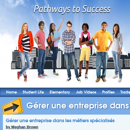
Home
Student Life
Elementary
Job Videos
Profiles
Trad
Gérer une entreprise dans l
Gérer une entreprise dans les métiers spécialisés
by Meghan Brown