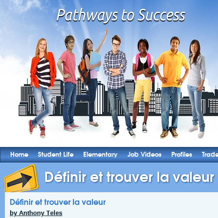
Home
Student Life
Elementary
Job Videos
Profiles
Trad
Définir et trouver la valeur
Définir et trouver la valeur
by Anthony Teles