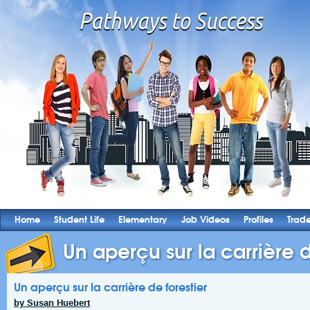
Home
Student Life
Elementary
Job Videos
Profiles
Trad
Un aperçu sur la carrière d
Un aperçu sur la carrière de forestier
by Susan Huebert